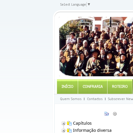
Select Language
▼
INÍCIO
CONFRARIA
ROTEIRO
Quem Somos
|
Contactos
|
Subscrever New
Capítulos
Informação diversa