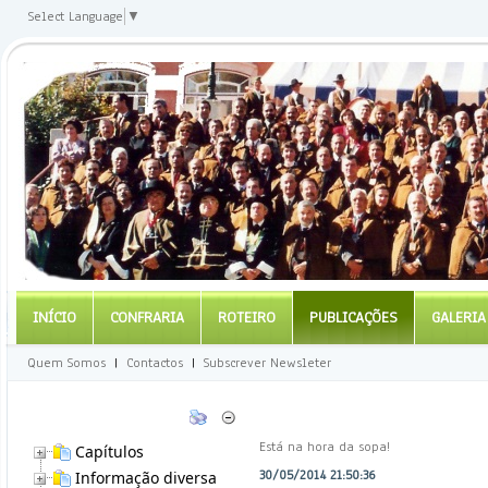
Select Language
▼
INÍCIO
CONFRARIA
ROTEIRO
PUBLICAÇÕES
GALERIA
Quem Somos
|
Contactos
|
Subscrever Newsleter
Está na hora da sopa!
Capítulos
30/05/2014 21:50:36
Informação diversa