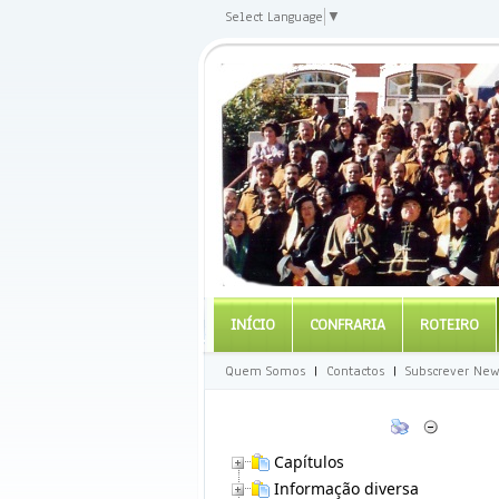
Select Language
▼
INÍCIO
CONFRARIA
ROTEIRO
Quem Somos
|
Contactos
|
Subscrever New
Capítulos
Informação diversa