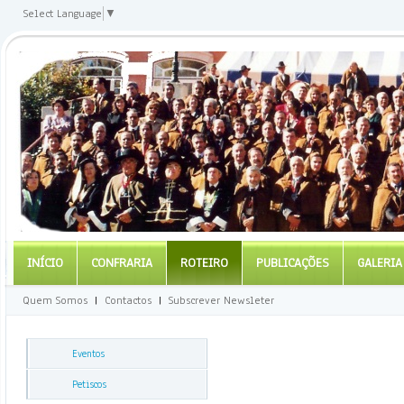
Select Language
▼
INÍCIO
CONFRARIA
ROTEIRO
PUBLICAÇÕES
GALERIA
Quem Somos
|
Contactos
|
Subscrever Newsleter
Eventos
Petiscos