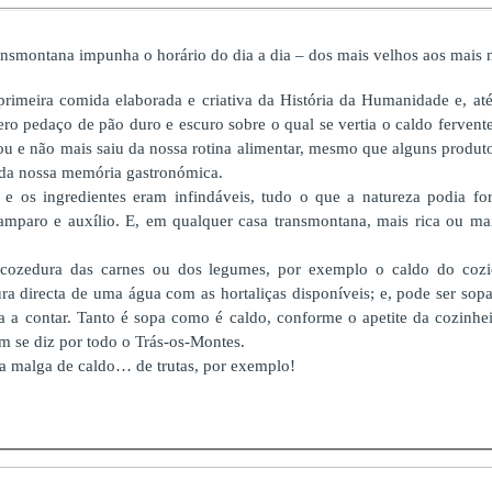
nsmontana impunha o horário do dia a dia – dos mais velhos aos mais 
primeira comida elaborada e criativa da História da Humanidade e, a
o pedaço de pão duro e escuro sobre o qual se vertia o caldo fervente
ou e não mais saiu da nossa rotina alimentar, mesmo que alguns produt
 da nossa memória gastronómica.
 e os ingredientes eram infindáveis, tudo o que a natureza podia fo
, amparo e auxílio. E, em qualquer casa transmontana, mais rica ou ma
 cozedura das carnes ou dos legumes, por exemplo o caldo do cozi
ra directa de uma água com as hortaliças disponíveis; e, pode ser sopa 
 a contar. Tanto é sopa como é caldo, conforme o apetite da cozinheir
m se diz por todo o Trás-os-Montes.
a malga de caldo… de trutas, por exemplo!