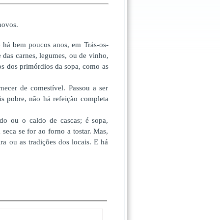
novos.
té há bem poucos anos, em Trás-os-
 das carnes, legumes, ou de vinho,
os dos primórdios da sopa, como as
rnecer de comestível. Passou a ser
is pobre, não há refeição completa
do ou o caldo de cascas; é sopa,
seca se for ao forno a tostar. Mas,
a ou as tradições dos locais. E há